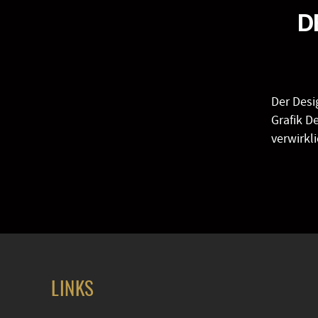
D
Der Des
Grafik D
verwirkl
LINKS