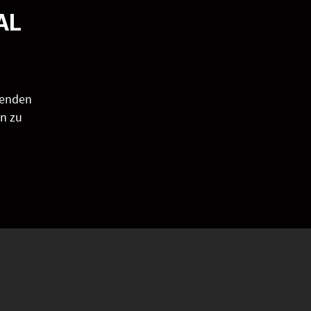
AL
henden
en zu